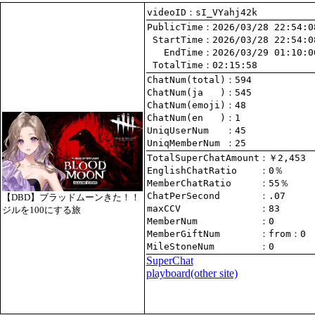
videoID：sI_VYahj42k
PublicTime
 StartTime
   EndTime
 TotalTime
：02:15:58
ChatNum(total)
ChatNum(ja   )
ChatNum(emoji)
ChatNum(en   )
UniqUserNum   
：45
UniqMemberNum 
：25
TotalSuperChatAmount
EnglishChatRatio    
MemberChatRatio     
ChatPerSecond       
【DBD】ブラッドムーンきた！！
maxCCV              
：83
ジルを100にする旅
MemberNum           
：0
MemberGiftNum       
：
from
：0
MileStoneNum        
：0
SuperChat
playboard(other site)