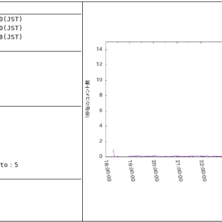
to
：5