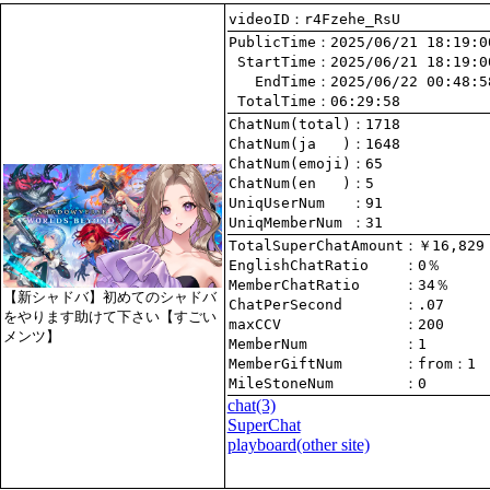
videoID：r4Fzehe_RsU
PublicTime
 StartTime
   EndTime
 TotalTime
：06:29:58
ChatNum(total)
ChatNum(ja   )
ChatNum(emoji)
ChatNum(en   )
UniqUserNum   
：91
UniqMemberNum 
：31
TotalSuperChatAmount
EnglishChatRatio    
MemberChatRatio     
【新シャドバ】初めてのシャドバ
ChatPerSecond       
をやります助けて下さい【すごい
maxCCV              
：200
メンツ】
MemberNum           
：1
MemberGiftNum       
：
from
：1
MileStoneNum        
：0
chat
(3)
SuperChat
playboard(other site)