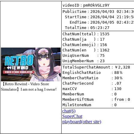
videoID：pmROkVGLz9Y
PublicTime
 StartTime
   EndTime
 TotalTime
：05:23:27
ChatNum(total)
ChatNum(ja   )
ChatNum(emoji)
ChatNum(en   )
UniqUserNum   
：75
UniqMemberNum 
：23
TotalSuperChatAmount
EnglishChatRatio    
MemberChatRatio     
ChatPerSecond       
【Retro Rewind - Video Store
maxCCV              
：130
Simulator】I am not a hag I swear!
MemberNum           
：0
MemberGiftNum       
：
from
：0
MileStoneNum        
：0
chat
(6)
SuperChat
playboard(other site)