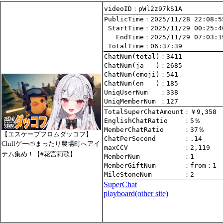
videoID：pWl2z97kS1A
PublicTime
 StartTime
   EndTime
 TotalTime
：06:37:39
ChatNum(total)
ChatNum(ja   )
ChatNum(emoji)
ChatNum(en   )
UniqUserNum   
：338
UniqMemberNum 
：127
TotalSuperChatAmount
EnglishChatRatio    
MemberChatRatio     
【エスケープフロムダッコフ】
ChatPerSecond       
Chillゲー⛅まったり農場町へアイ
maxCCV              
：2,119
テム集め！【#花宮莉歌】
MemberNum           
：1
MemberGiftNum       
：
from
：1
MileStoneNum        
：2
SuperChat
playboard(other site)