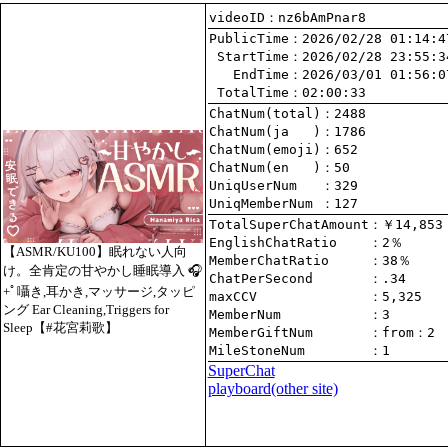
videoID：nz6bAmPnar8
PublicTime
 StartTime
   EndTime
 TotalTime
：02:00:33
ChatNum(total)
ChatNum(ja   )
ChatNum(emoji)
ChatNum(en   )
UniqUserNum   
：329
UniqMemberNum 
：127
TotalSuperChatAmount
EnglishChatRatio    
【ASMR/KU100】眠れない人向
MemberChatRatio     
け。全肯定の甘やかし睡眠導入 🎧
ChatPerSecond       
+ﾟ囁き,耳かき,マッサージ,タッピ
maxCCV              
：5,325
ング Ear Cleaning,Triggers for
MemberNum           
：3
Sleep【#花宮莉歌】
MemberGiftNum       
：
from
：2
MileStoneNum        
：1
SuperChat
playboard(other site)