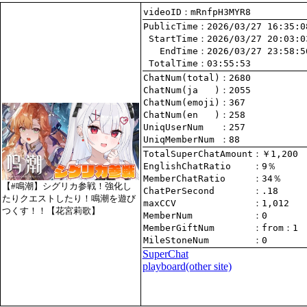
videoID：mRnfpH3MYR8
PublicTime
 StartTime
   EndTime
 TotalTime
：03:55:53
ChatNum(total)
ChatNum(ja   )
ChatNum(emoji)
ChatNum(en   )
UniqUserNum   
：257
UniqMemberNum 
：88
TotalSuperChatAmount
EnglishChatRatio    
MemberChatRatio     
【#鳴潮】シグリカ参戦！強化し
ChatPerSecond       
たりクエストしたり！鳴潮を遊び
maxCCV              
：1,012
つくす！！【花宮莉歌】
MemberNum           
：0
MemberGiftNum       
：
from
：1
MileStoneNum        
：0
SuperChat
playboard(other site)