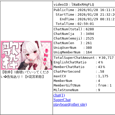
videoID：lNaBxRHqFLQ
PublicTime
 StartTime
   EndTime
 TotalTime
：02:59:01
ChatNum(total)
ChatNum(ja   )
ChatNum(emoji)
ChatNum(en   )
UniqUserNum   
：380
UniqMemberNum 
：164
TotalSuperChatAmount
EnglishChatRatio    
MemberChatRatio     
ChatPerSecond       
【歌枠】1曲聴いていってくださ
maxCCV              
：1,175
い✿告知あり！【#花宮莉歌】
MemberNum           
：4
MemberGiftNum       
：
from
：1
MileStoneNum        
：9
chat
(1)
SuperChat
playboard(other site)