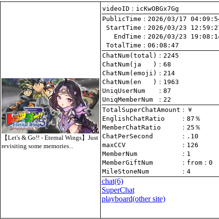
videoID：icKwOBGx7Gg
PublicTime
 StartTime
   EndTime
 TotalTime
：06:08:47
ChatNum(total)
ChatNum(ja   )
ChatNum(emoji)
ChatNum(en   )
UniqUserNum   
：87
UniqMemberNum 
：22
TotalSuperChatAmount
EnglishChatRatio    
MemberChatRatio     
ChatPerSecond       
【Let's & Go!! - Eternal Wings】Just
maxCCV              
：126
revisiting some memories...
MemberNum           
：1
MemberGiftNum       
：
from
：0
MileStoneNum        
：4
chat
(6)
SuperChat
playboard(other site)