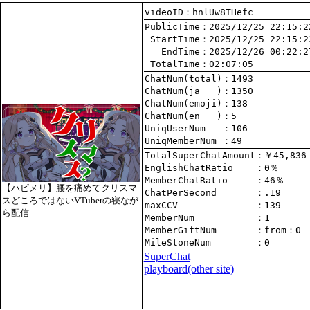
videoID：hnlUw8THefc
PublicTime
 StartTime
   EndTime
 TotalTime
：02:07:05
ChatNum(total)
ChatNum(ja   )
ChatNum(emoji)
ChatNum(en   )
UniqUserNum   
：106
UniqMemberNum 
：49
TotalSuperChatAmount
EnglishChatRatio    
MemberChatRatio     
【ハピメリ】腰を痛めてクリスマ
ChatPerSecond       
スどころではないVTuberの寝なが
maxCCV              
：139
ら配信
MemberNum           
：1
MemberGiftNum       
：
from
：0
MileStoneNum        
：0
SuperChat
playboard(other site)