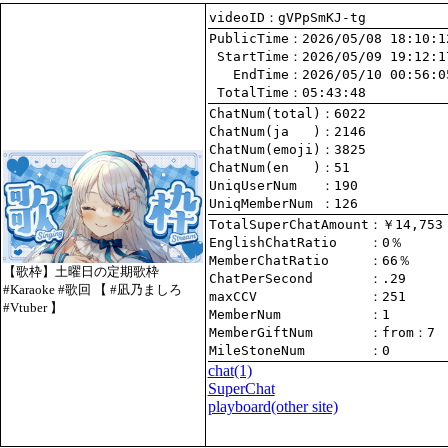
videoID：gVPpSmKJ-tg
PublicTime
 StartTime
   EndTime
 TotalTime
：05:43:48
ChatNum(total)
ChatNum(ja   )
ChatNum(emoji)
ChatNum(en   )
UniqUserNum   
：190
UniqMemberNum 
：126
TotalSuperChatAmount
EnglishChatRatio    
MemberChatRatio     
【歌枠】土曜日の定期歌枠
ChatPerSecond       
#Karaoke #歌回 【 #凪乃ましろ
maxCCV              
：251
#Vtuber 】
MemberNum           
：1
MemberGiftNum       
：
from
：7
MileStoneNum        
：0
chat
(1)
SuperChat
playboard(other site)