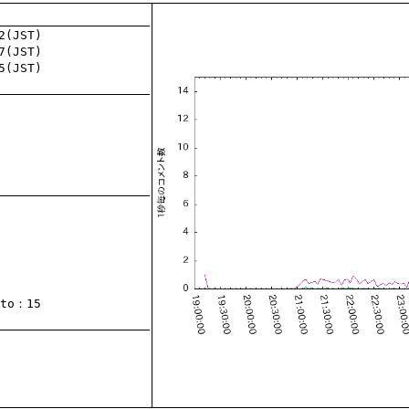
to
：15