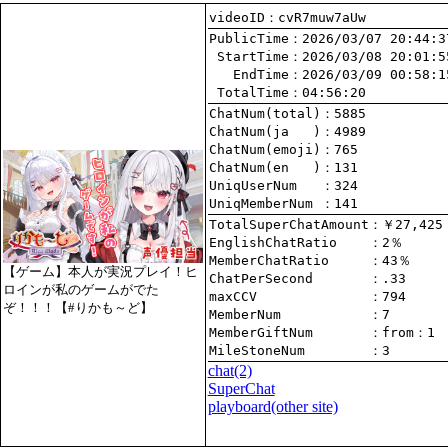
videoID：cvR7muw7aUw
PublicTime
 StartTime
   EndTime
 TotalTime
：04:56:20
ChatNum(total)
ChatNum(ja   )
ChatNum(emoji)
ChatNum(en   )
UniqUserNum   
：324
UniqMemberNum 
：141
TotalSuperChatAmount
EnglishChatRatio    
MemberChatRatio     
【ゲーム】本人が実況プレイ！ヒ
ChatPerSecond       
ロインが私のゲームがでた
maxCCV              
：794
ぞ！！！【#りかも～ど】
MemberNum           
：7
MemberGiftNum       
：
from
：1
MileStoneNum        
：3
chat
(2)
SuperChat
playboard(other site)