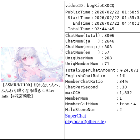
videoID：bogKioCXOCQ
PublicTime
 StartTime
   EndTime
 TotalTime
：02:44:45
ChatNum(total)
ChatNum(ja   )
ChatNum(emoji)
ChatNum(en   )
UniqUserNum   
：208
UniqMemberNum 
：71
TotalSuperChatAmount
EnglishChatRatio    
MemberChatRatio     
【ASMR/KU100】眠れない人へ。
ChatPerSecond       
ふんわり眠くなる囁き♡After
maxCCV              
：1,332
Talk【#花宮莉歌】
MemberNum           
：1
MemberGiftNum       
：
from
：4
MileStoneNum        
：2
SuperChat
playboard(other site)