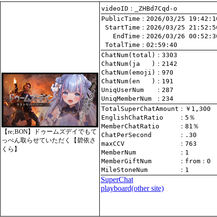
videoID：_ZHBd7Cqd-o
PublicTime
 StartTime
   EndTime
 TotalTime
：02:59:40
ChatNum(total)
ChatNum(ja   )
ChatNum(emoji)
ChatNum(en   )
UniqUserNum   
：287
UniqMemberNum 
：234
TotalSuperChatAmount
EnglishChatRatio    
MemberChatRatio     
【re;BON】ドゥームズデイでもて
ChatPerSecond       
っぺん取らせていただく【碧依さ
maxCCV              
：763
くら】
MemberNum           
：1
MemberGiftNum       
：
from
：0
MileStoneNum        
：1
SuperChat
playboard(other site)