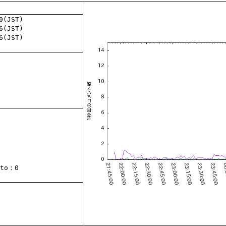
to
：0