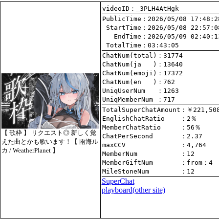
videoID：_3PLH4AtHgk
PublicTime
 StartTime
   EndTime
 TotalTime
：03:43:05
ChatNum(total)
ChatNum(ja   )
ChatNum(emoji)
ChatNum(en   )
UniqUserNum   
：1263
UniqMemberNum 
：717
TotalSuperChatAmount
EnglishChatRatio    
MemberChatRatio     
【 歌枠 】 リクエスト◎ 新しく覚
ChatPerSecond       
えた曲とかも歌います！【 雨海ル
maxCCV              
：4,764
カ / WeatherPlanet 】
MemberNum           
：12
MemberGiftNum       
：
from
：4
MileStoneNum        
：12
SuperChat
playboard(other site)