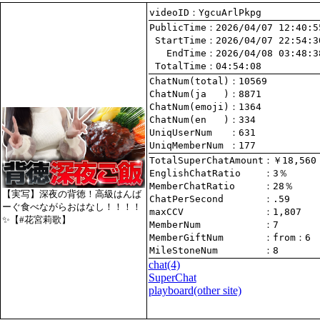
videoID：YgcuArlPkpg
PublicTime
 StartTime
   EndTime
 TotalTime
：04:54:08
ChatNum(total)
ChatNum(ja   )
ChatNum(emoji)
ChatNum(en   )
UniqUserNum   
：631
UniqMemberNum 
：177
TotalSuperChatAmount
EnglishChatRatio    
MemberChatRatio     
【実写】深夜の背徳！高級はんば
ChatPerSecond       
ーぐ食べながらおはなし！！！！
maxCCV              
：1,807
✨【#花宮莉歌】
MemberNum           
：7
MemberGiftNum       
：
from
：6
MileStoneNum        
：8
chat
(4)
SuperChat
playboard(other site)