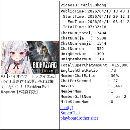
videoID：Yaplj30bghg
PublicTime
 StartTime
   EndTime
 TotalTime
：07:32:16
ChatNum(total)
ChatNum(ja   )
ChatNum(emoji)
ChatNum(en   )
UniqUserNum   
：390
UniqMemberNum 
：119
TotalSuperChatAmount
EnglishChatRatio    
MemberChatRatio     
#3【バイオハザードレクイエム】
ChatPerSecond       
バイオ最新作！武器があれば怖
maxCCV              
：1,462
く…ない！！！Resident Evil
MemberNum           
：1
Requiem【#花宮莉歌】
MemberGiftNum       
：
from
：2
MileStoneNum        
：0
chat
(2)
SuperChat
playboard(other site)