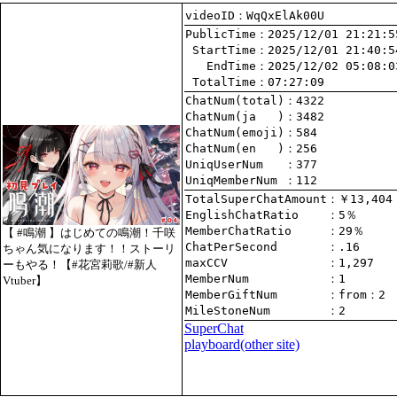
videoID：WqQxElAk00U
PublicTime
 StartTime
   EndTime
 TotalTime
：07:27:09
ChatNum(total)
ChatNum(ja   )
ChatNum(emoji)
ChatNum(en   )
UniqUserNum   
：377
UniqMemberNum 
：112
TotalSuperChatAmount
EnglishChatRatio    
MemberChatRatio     
【 #鳴潮 】はじめての鳴潮！千咲
ChatPerSecond       
ちゃん気になります！！ストーリ
maxCCV              
：1,297
ーもやる！【#花宮莉歌/#新人
MemberNum           
：1
Vtuber】
MemberGiftNum       
：
from
：2
MileStoneNum        
：2
SuperChat
playboard(other site)