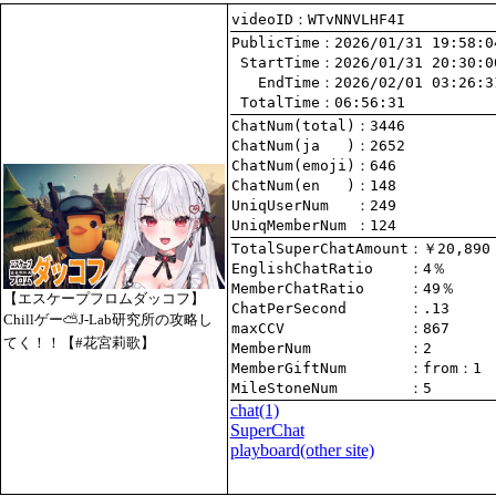
videoID：WTvNNVLHF4I
PublicTime
 StartTime
   EndTime
 TotalTime
：06:56:31
ChatNum(total)
ChatNum(ja   )
ChatNum(emoji)
ChatNum(en   )
UniqUserNum   
：249
UniqMemberNum 
：124
TotalSuperChatAmount
EnglishChatRatio    
MemberChatRatio     
【エスケープフロムダッコフ】
ChatPerSecond       
Chillゲー⛅J-Lab研究所の攻略し
maxCCV              
：867
てく！！【#花宮莉歌】
MemberNum           
：2
MemberGiftNum       
：
from
：1
MileStoneNum        
：5
chat
(1)
SuperChat
playboard(other site)