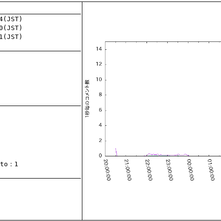
to
：1