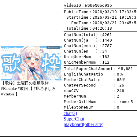
videoID：W6UeNGoo93o
PublicTime
 StartTime
   EndTime
 TotalTime
：04:26:18
ChatNum(total)
ChatNum(ja   )
ChatNum(emoji)
ChatNum(en   )
UniqUserNum   
：163
UniqMemberNum 
：112
TotalSuperChatAmount
EnglishChatRatio    
MemberChatRatio     
【歌枠】土曜日の定期歌枠
ChatPerSecond       
#Karaoke #歌回 【 #凪乃ましろ
maxCCV              
：246
#Vtuber 】
MemberNum           
：2
MemberGiftNum       
：
from
：5
MileStoneNum        
：0
chat
(3)
SuperChat
playboard(other site)