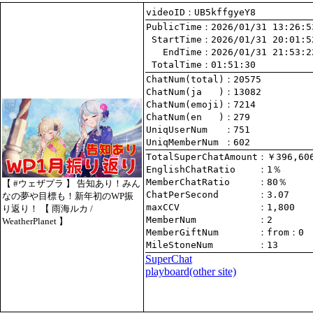
videoID：UB5kffgyeY8
PublicTime
 StartTime
   EndTime
 TotalTime
：01:51:30
ChatNum(total)
ChatNum(ja   )
ChatNum(emoji)
ChatNum(en   )
UniqUserNum   
：751
UniqMemberNum 
：602
TotalSuperChatAmount
EnglishChatRatio    
MemberChatRatio     
【 #ウェザプラ 】 告知あり！みん
ChatPerSecond       
なの夢や目標も！新年初のWP振
maxCCV              
：1,800
り返り！ 【 雨海ルカ /
MemberNum           
：2
WeatherPlanet 】
MemberGiftNum       
：
from
：0
MileStoneNum        
：13
SuperChat
playboard(other site)