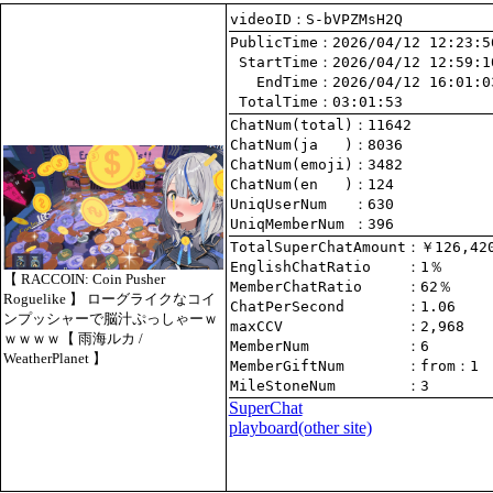
videoID：S-bVPZMsH2Q
PublicTime
 StartTime
   EndTime
 TotalTime
：03:01:53
ChatNum(total)
ChatNum(ja   )
ChatNum(emoji)
ChatNum(en   )
UniqUserNum   
：630
UniqMemberNum 
：396
TotalSuperChatAmount
EnglishChatRatio    
【 RACCOIN: Coin Pusher
MemberChatRatio     
Roguelike 】 ローグライクなコイ
ChatPerSecond       
ンプッシャーで脳汁ぷっしゃーｗ
maxCCV              
：2,968
ｗｗｗｗ【 雨海ルカ /
MemberNum           
：6
WeatherPlanet 】
MemberGiftNum       
：
from
：1
MileStoneNum        
：3
SuperChat
playboard(other site)