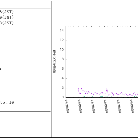
to
：10