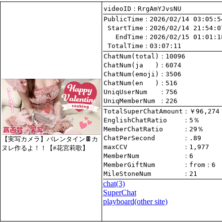
videoID：RrgAmYJvsNU
PublicTime
 StartTime
   EndTime
 TotalTime
：03:07:11
ChatNum(total)
ChatNum(ja   )
ChatNum(emoji)
ChatNum(en   )
UniqUserNum   
：756
UniqMemberNum 
：226
TotalSuperChatAmount
EnglishChatRatio    
MemberChatRatio     
ChatPerSecond       
【実写カメラ】バレンタイン🍫カ
maxCCV              
：1,977
ヌレ作るよ！！【#花宮莉歌】
MemberNum           
：6
MemberGiftNum       
：
from
：6
MileStoneNum        
：21
chat
(3)
SuperChat
playboard(other site)