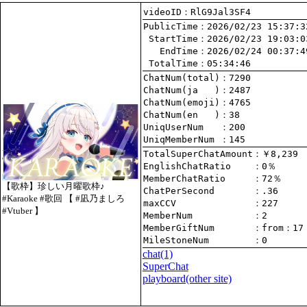
videoID：RlG9Jal3SF4
PublicTime
 StartTime
   EndTime
 TotalTime
：05:34:46
ChatNum(total)
ChatNum(ja   )
ChatNum(emoji)
ChatNum(en   )
UniqUserNum   
：200
UniqMemberNum 
：145
TotalSuperChatAmount
EnglishChatRatio    
MemberChatRatio     
【歌枠】珍しい月曜歌枠♪
ChatPerSecond       
#Karaoke #歌回 【 #凪乃ましろ
maxCCV              
：227
#Vtuber 】
MemberNum           
：2
MemberGiftNum       
：
from
：17
MileStoneNum        
：0
chat
(1)
SuperChat
playboard(other site)