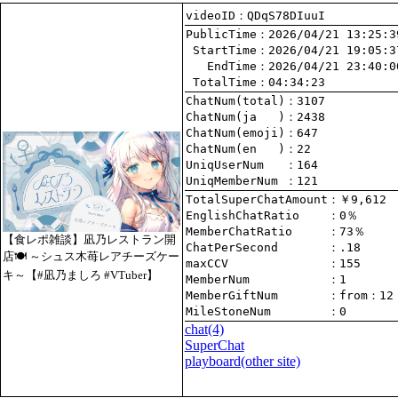
videoID：QDqS78DIuuI
PublicTime
 StartTime
   EndTime
 TotalTime
：04:34:23
ChatNum(total)
ChatNum(ja   )
ChatNum(emoji)
ChatNum(en   )
UniqUserNum   
：164
UniqMemberNum 
：121
TotalSuperChatAmount
EnglishChatRatio    
MemberChatRatio     
【食レポ雑談】凪乃レストラン開
ChatPerSecond       
店🍽 ～シュス木苺レアチーズケー
maxCCV              
：155
キ～【#凪乃ましろ #VTuber】
MemberNum           
：1
MemberGiftNum       
：
from
：12
MileStoneNum        
：0
chat
(4)
SuperChat
playboard(other site)