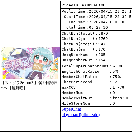
videoID：PXBMRaEs0GE
PublicTime
 StartTime
   EndTime
 TotalTime
：03:27:36
ChatNum(total)
ChatNum(ja   )
ChatNum(emoji)
ChatNum(en   )
UniqUserNum   
：205
UniqMemberNum 
：154
TotalSuperChatAmount
EnglishChatRatio    
MemberChatRatio     
ChatPerSecond       
【ストグラSeason2 】僕の日記帳
maxCCV              
：1,779
#25 【姫野咲】
MemberNum           
：0
MemberGiftNum       
：
from
：0
MileStoneNum        
：0
SuperChat
playboard(other site)