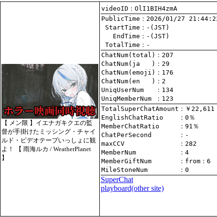
videoID：OlI1BIH4zmA
PublicTime
 StartTime
   EndTime
 TotalTime
：-
ChatNum(total)
ChatNum(ja   )
ChatNum(emoji)
ChatNum(en   )
UniqUserNum   
：134
UniqMemberNum 
：123
TotalSuperChatAmount
EnglishChatRatio    
【 メン限 】イエナガキクエの監
MemberChatRatio     
督が手掛けたミッシング・チャイ
ChatPerSecond       
ルド・ビデオテープいっしょに観
maxCCV              
：282
よ！ 【 雨海ルカ / WeatherPlanet
MemberNum           
：4
】
MemberGiftNum       
：
from
：6
MileStoneNum        
：0
SuperChat
playboard(other site)