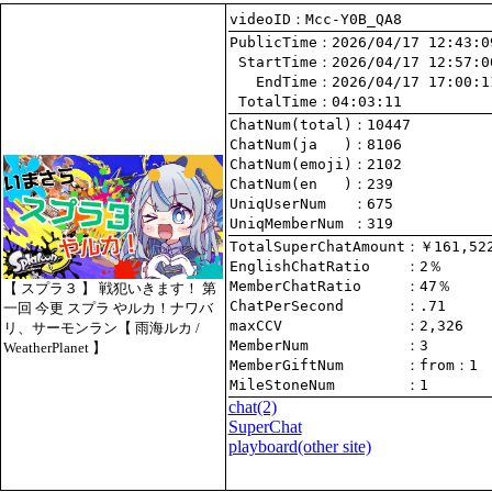
videoID：Mcc-Y0B_QA8
PublicTime
 StartTime
   EndTime
 TotalTime
：04:03:11
ChatNum(total)
ChatNum(ja   )
ChatNum(emoji)
ChatNum(en   )
UniqUserNum   
：675
UniqMemberNum 
：319
TotalSuperChatAmount
EnglishChatRatio    
MemberChatRatio     
【 スプラ３ 】 戦犯いきます！ 第
ChatPerSecond       
一回 今更 スプラ やルカ！ナワバ
maxCCV              
：2,326
リ、サーモンラン【 雨海ルカ /
MemberNum           
：3
WeatherPlanet 】
MemberGiftNum       
：
from
：1
MileStoneNum        
：1
chat
(2)
SuperChat
playboard(other site)