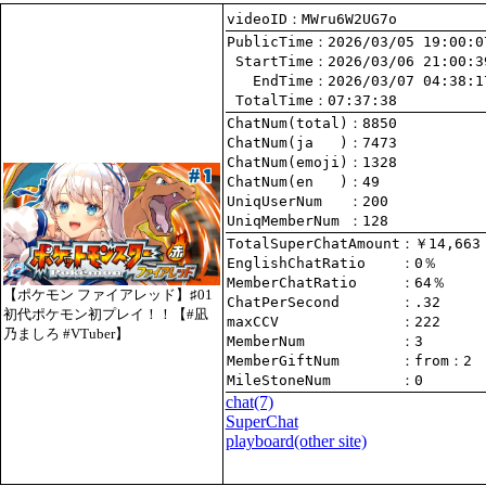
videoID：MWru6W2UG7o
PublicTime
 StartTime
   EndTime
 TotalTime
：07:37:38
ChatNum(total)
ChatNum(ja   )
ChatNum(emoji)
ChatNum(en   )
UniqUserNum   
：200
UniqMemberNum 
：128
TotalSuperChatAmount
EnglishChatRatio    
MemberChatRatio     
【ポケモン ファイアレッド】♯01
ChatPerSecond       
初代ポケモン初プレイ！！【#凪
maxCCV              
：222
乃ましろ #VTuber】
MemberNum           
：3
MemberGiftNum       
：
from
：2
MileStoneNum        
：0
chat
(7)
SuperChat
playboard(other site)