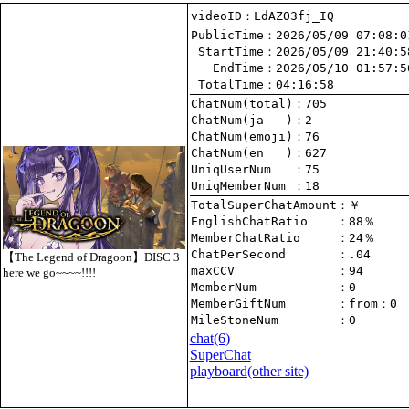
videoID：LdAZO3fj_IQ
PublicTime
 StartTime
   EndTime
 TotalTime
：04:16:58
ChatNum(total)
ChatNum(ja   )
ChatNum(emoji)
ChatNum(en   )
UniqUserNum   
：75
UniqMemberNum 
：18
TotalSuperChatAmount
EnglishChatRatio    
MemberChatRatio     
ChatPerSecond       
【The Legend of Dragoon】DISC 3
maxCCV              
：94
here we go~~~~!!!!
MemberNum           
：0
MemberGiftNum       
：
from
：0
MileStoneNum        
：0
chat
(6)
SuperChat
playboard(other site)