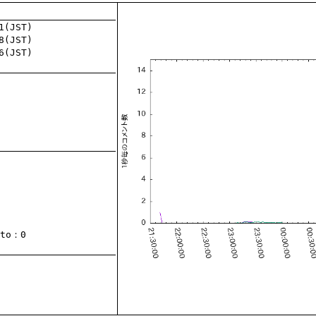
to
：0