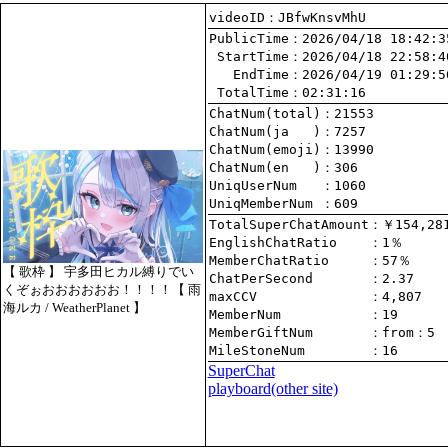
videoID：JBfwKnsvMhU
PublicTime
 StartTime
   EndTime
 TotalTime
：02:31:16
ChatNum(total)
ChatNum(ja   )
ChatNum(emoji)
ChatNum(en   )
UniqUserNum   
：1060
UniqMemberNum 
：609
TotalSuperChatAmount
EnglishChatRatio    
MemberChatRatio     
【 歌枠 】 宇多田ヒカル縛りでい
ChatPerSecond       
くぞぉおおおおおお！！！！【 雨
maxCCV              
：4,807
海ルカ / WeatherPlanet 】
MemberNum           
：19
MemberGiftNum       
：
from
：5
MileStoneNum        
：16
SuperChat
playboard(other site)