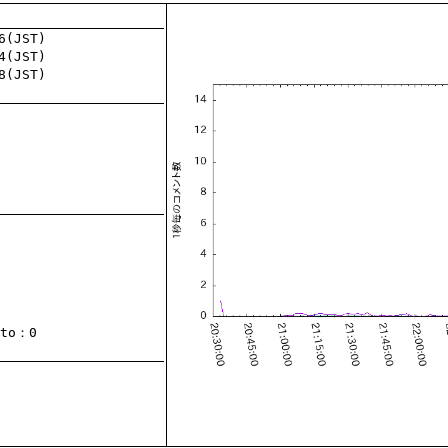
to
：0