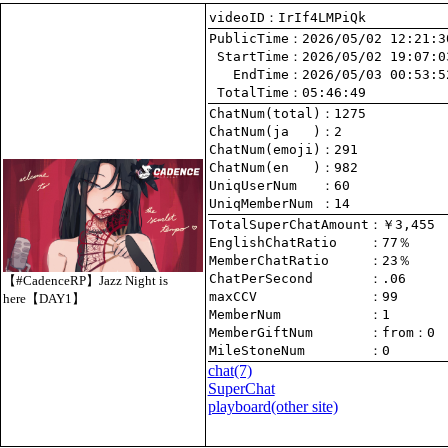
videoID：IrIf4LMPiQk
PublicTime
 StartTime
   EndTime
 TotalTime
：05:46:49
ChatNum(total)
ChatNum(ja   )
ChatNum(emoji)
ChatNum(en   )
UniqUserNum   
：60
UniqMemberNum 
：14
TotalSuperChatAmount
EnglishChatRatio    
MemberChatRatio     
ChatPerSecond       
【#CadenceRP】Jazz Night is
maxCCV              
：99
here【DAY1】
MemberNum           
：1
MemberGiftNum       
：
from
：0
MileStoneNum        
：0
chat
(7)
SuperChat
playboard(other site)