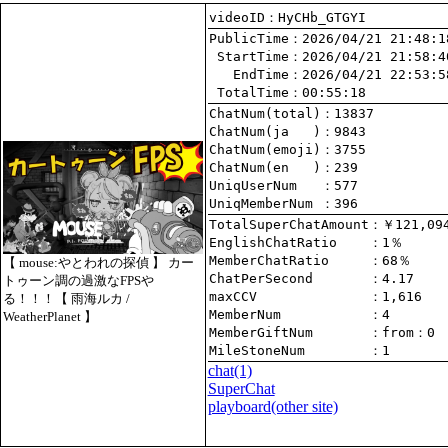
videoID：HyCHb_GTGYI
PublicTime
 StartTime
   EndTime
 TotalTime
：00:55:18
ChatNum(total)
ChatNum(ja   )
ChatNum(emoji)
ChatNum(en   )
UniqUserNum   
：577
UniqMemberNum 
：396
TotalSuperChatAmount
EnglishChatRatio    
MemberChatRatio     
【 mouse:やとわれの探偵 】 カー
ChatPerSecond       
トゥーン調の過激なFPSや
maxCCV              
：1,616
る！！！【 雨海ルカ /
MemberNum           
：4
WeatherPlanet 】
MemberGiftNum       
：
from
：0
MileStoneNum        
：1
chat
(1)
SuperChat
playboard(other site)