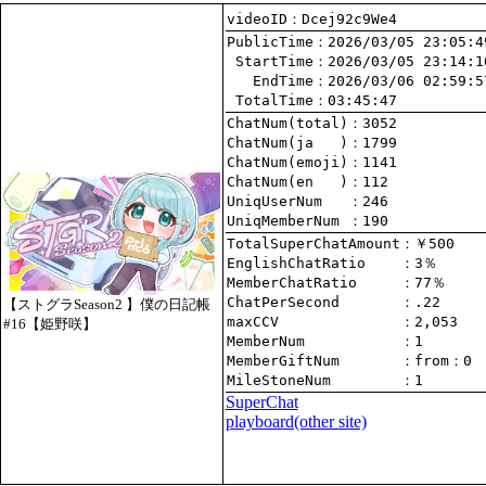
videoID：Dcej92c9We4
PublicTime
 StartTime
   EndTime
 TotalTime
：03:45:47
ChatNum(total)
ChatNum(ja   )
ChatNum(emoji)
ChatNum(en   )
UniqUserNum   
：246
UniqMemberNum 
：190
TotalSuperChatAmount
EnglishChatRatio    
MemberChatRatio     
ChatPerSecond       
【ストグラSeason2 】僕の日記帳
maxCCV              
：2,053
#16【姫野咲】
MemberNum           
：1
MemberGiftNum       
：
from
：0
MileStoneNum        
：1
SuperChat
playboard(other site)