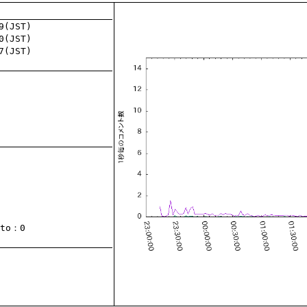
to
：0