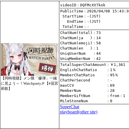
videoID：DQFMcXV7kok
PublicTime
 StartTime
   EndTime
 TotalTime
：-
ChatNum(total)
ChatNum(ja   )
ChatNum(emoji)
ChatNum(en   )
UniqUserNum   
：44
UniqMemberNum 
：42
TotalSuperChatAmount
EnglishChatRatio    
MemberChatRatio     
【同時視聴】メン限「爆弾」一緒
ChatPerSecond       
に見よう～！Watchparty🎉【#花宮
maxCCV              
：69
莉歌】
MemberNum           
：28
MemberGiftNum       
：
from
：1
MileStoneNum        
：0
SuperChat
playboard(other site)