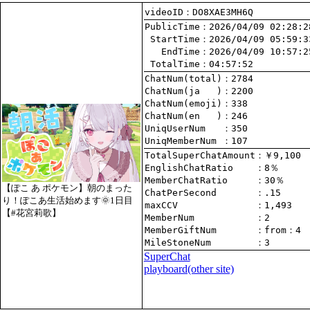
videoID：DO8XAE3MH6Q
PublicTime
 StartTime
   EndTime
 TotalTime
：04:57:52
ChatNum(total)
ChatNum(ja   )
ChatNum(emoji)
ChatNum(en   )
UniqUserNum   
：350
UniqMemberNum 
：107
TotalSuperChatAmount
EnglishChatRatio    
MemberChatRatio     
【ぽこ あ ポケモン】朝のまった
ChatPerSecond       
り！ぽこあ生活始めます🌞1日目
maxCCV              
：1,493
【#花宮莉歌】
MemberNum           
：2
MemberGiftNum       
：
from
：4
MileStoneNum        
：3
SuperChat
playboard(other site)