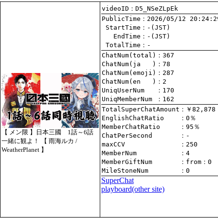
videoID：D5_NSeZLpEk
PublicTime
 StartTime
   EndTime
 TotalTime
：-
ChatNum(total)
ChatNum(ja   )
ChatNum(emoji)
ChatNum(en   )
UniqUserNum   
：170
UniqMemberNum 
：162
TotalSuperChatAmount
EnglishChatRatio    
MemberChatRatio     
【 メン限 】日本三國 1話～6話
ChatPerSecond       
一緒に観よ！ 【 雨海ルカ /
maxCCV              
：250
WeatherPlanet 】
MemberNum           
：4
MemberGiftNum       
：
from
：0
MileStoneNum        
：0
SuperChat
playboard(other site)