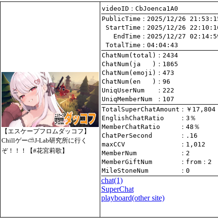
videoID：CbJoenca1A0
PublicTime
 StartTime
   EndTime
 TotalTime
：04:04:43
ChatNum(total)
ChatNum(ja   )
ChatNum(emoji)
ChatNum(en   )
UniqUserNum   
：222
UniqMemberNum 
：107
TotalSuperChatAmount
EnglishChatRatio    
MemberChatRatio     
【エスケープフロムダッコフ】
ChatPerSecond       
Chillゲー⛅J-Lab研究所に行く
maxCCV              
：1,012
ぞ！！！【#花宮莉歌】
MemberNum           
：2
MemberGiftNum       
：
from
：2
MileStoneNum        
：0
chat
(1)
SuperChat
playboard(other site)