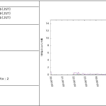
to
：2