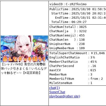
videoID：C-zR2Tkx1mo
PublicTime
 StartTime
   EndTime
 TotalTime
：06:29:27
ChatNum(total)
ChatNum(ja   )
ChatNum(emoji)
ChatNum(en   )
UniqUserNum   
：238
UniqMemberNum 
：109
TotalSuperChatAmount
EnglishChatRatio    
MemberChatRatio     
【シャドバWB】青空の六竜🐉新
ChatPerSecond       
弾パック引きまくる！いろんなデ
maxCCV              
：615
ッキ触るぞ～✨【#花宮莉歌】
MemberNum           
：3
MemberGiftNum       
：
from
：2
MileStoneNum        
：1
chat
(1)
SuperChat
playboard(other site)