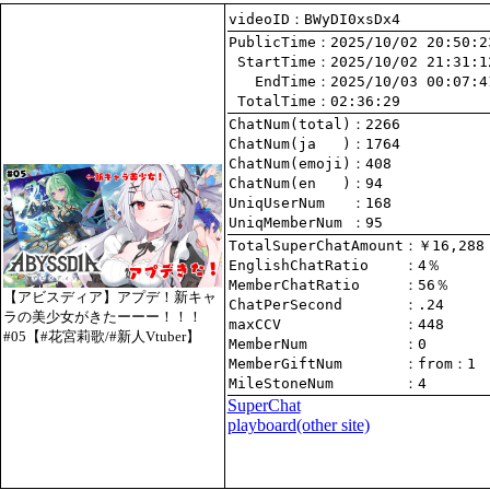
videoID：BWyDI0xsDx4
PublicTime
 StartTime
   EndTime
 TotalTime
：02:36:29
ChatNum(total)
ChatNum(ja   )
ChatNum(emoji)
ChatNum(en   )
UniqUserNum   
：168
UniqMemberNum 
：95
TotalSuperChatAmount
EnglishChatRatio    
MemberChatRatio     
【アビスディア】アプデ！新キャ
ChatPerSecond       
ラの美少女がきたーーー！！！
maxCCV              
：448
#05【#花宮莉歌/#新人Vtuber】
MemberNum           
：0
MemberGiftNum       
：
from
：1
MileStoneNum        
：4
SuperChat
playboard(other site)