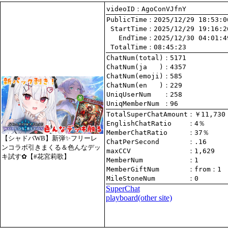
videoID：AgoConVJfnY
PublicTime
 StartTime
   EndTime
 TotalTime
：08:45:23
ChatNum(total)
ChatNum(ja   )
ChatNum(emoji)
ChatNum(en   )
UniqUserNum   
：258
UniqMemberNum 
：96
TotalSuperChatAmount
EnglishChatRatio    
MemberChatRatio     
【シャドバWB】新弾✨フリーレ
ChatPerSecond       
ンコラボ引きまくる＆色んなデッ
maxCCV              
：1,629
キ試す✿【#花宮莉歌】
MemberNum           
：1
MemberGiftNum       
：
from
：1
MileStoneNum        
：0
SuperChat
playboard(other site)