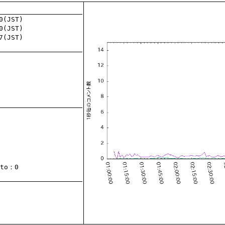
to
：0