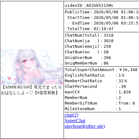
videoID：AOJGkh21SMc
PublicTime
 StartTime
   EndTime
 TotalTime
：02:19:47
ChatNum(total)
ChatNum(ja   )
ChatNum(emoji)
ChatNum(en   )
UniqUserNum   
：266
UniqMemberNum 
：86
TotalSuperChatAmount
EnglishChatRatio    
MemberChatRatio     
ChatPerSecond       
【ASMR/KU100】耳元でまったり
maxCCV              
：1,826
おはなししよ～♡【#花宮莉歌】
MemberNum           
：2
MemberGiftNum       
：
from
：0
MileStoneNum        
：1
chat
(2)
SuperChat
playboard(other site)