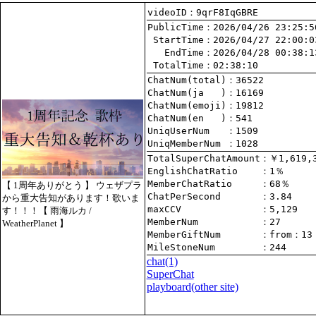
videoID：9qrF8IqGBRE
PublicTime
 StartTime
   EndTime
 TotalTime
：02:38:10
ChatNum(total)
ChatNum(ja   )
ChatNum(emoji)
ChatNum(en   )
UniqUserNum   
：1509
UniqMemberNum 
：1028
TotalSuperChatAmount
EnglishChatRatio    
MemberChatRatio     
【 1周年ありがとう 】 ウェザプラ
ChatPerSecond       
から重大告知があります！歌いま
maxCCV              
：5,129
す！！！【 雨海ルカ /
MemberNum           
：27
WeatherPlanet 】
MemberGiftNum       
：
from
：13
MileStoneNum        
：244
chat
(1)
SuperChat
playboard(other site)