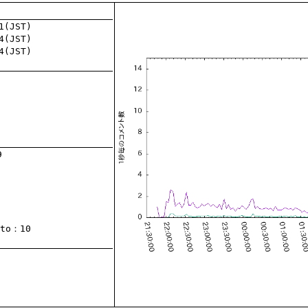
to
：10