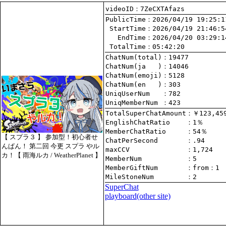
videoID：7ZeCXTAfazs
PublicTime
 StartTime
   EndTime
 TotalTime
：05:42:20
ChatNum(total)
ChatNum(ja   )
ChatNum(emoji)
ChatNum(en   )
UniqUserNum   
：782
UniqMemberNum 
：423
TotalSuperChatAmount
EnglishChatRatio    
MemberChatRatio     
【 スプラ３ 】 参加型！初心者せ
ChatPerSecond       
んぱん！ 第二回 今更 スプラ やル
maxCCV              
：1,724
カ！【 雨海ルカ / WeatherPlanet 】
MemberNum           
：5
MemberGiftNum       
：
from
：1
MileStoneNum        
：2
SuperChat
playboard(other site)