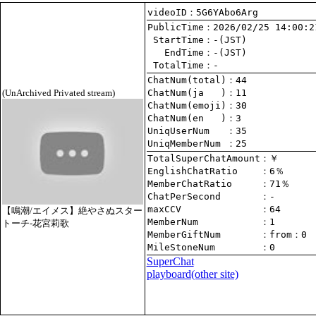
videoID：5G6YAbo6Arg
PublicTime
 StartTime
   EndTime
 TotalTime
：-
ChatNum(total)
(UnArchived Privated stream)
ChatNum(ja   )
ChatNum(emoji)
ChatNum(en   )
UniqUserNum   
：35
UniqMemberNum 
：25
TotalSuperChatAmount
EnglishChatRatio    
MemberChatRatio     
ChatPerSecond       
maxCCV              
：64
【鳴潮/エイメス】絶やさぬスター
MemberNum           
：1
トーチ-花宮莉歌
MemberGiftNum       
：
from
：0
MileStoneNum        
：0
SuperChat
playboard(other site)