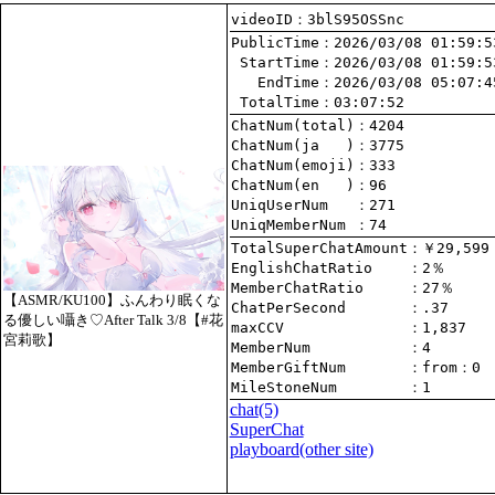
videoID：3blS95OSSnc
PublicTime
 StartTime
   EndTime
 TotalTime
：03:07:52
ChatNum(total)
ChatNum(ja   )
ChatNum(emoji)
ChatNum(en   )
UniqUserNum   
：271
UniqMemberNum 
：74
TotalSuperChatAmount
EnglishChatRatio    
MemberChatRatio     
【ASMR/KU100】ふんわり眠くな
ChatPerSecond       
る優しい囁き♡After Talk 3/8【#花
maxCCV              
：1,837
宮莉歌】
MemberNum           
：4
MemberGiftNum       
：
from
：0
MileStoneNum        
：1
chat
(5)
SuperChat
playboard(other site)