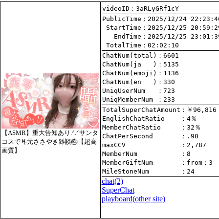
videoID：3aRLyGRf1cY
PublicTime
 StartTime
   EndTime
 TotalTime
：02:02:10
ChatNum(total)
ChatNum(ja   )
ChatNum(emoji)
ChatNum(en   )
UniqUserNum   
：723
UniqMemberNum 
：233
TotalSuperChatAmount
EnglishChatRatio    
MemberChatRatio     
【ASMR】重大告知あり.ᐟ.ᐟサンタ
ChatPerSecond       
コスで耳元ささやき雑談🎂【超高
maxCCV              
：2,787
画質】
MemberNum           
：8
MemberGiftNum       
：
from
：3
MileStoneNum        
：24
chat
(2)
SuperChat
playboard(other site)