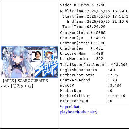
videoID：3WsVLK-s7N0
PublicTime
 StartTime
   EndTime
 TotalTime
：03:24:29
ChatNum(total)
ChatNum(ja   )
ChatNum(emoji)
ChatNum(en   )
UniqUserNum   
：439
UniqMemberNum 
：322
TotalSuperChatAmount
EnglishChatRatio    
MemberChatRatio     
ChatPerSecond       
【APEX】SCARZ CUP APEX
maxCCV              
：3,434
vol.5【碧依さくら】
MemberNum           
：0
MemberGiftNum       
：
from
：0
MileStoneNum        
：0
SuperChat
playboard(other site)