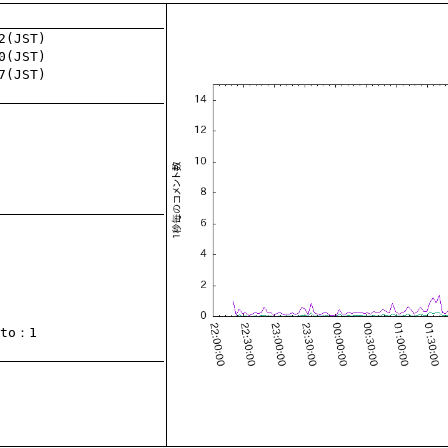
to
：1