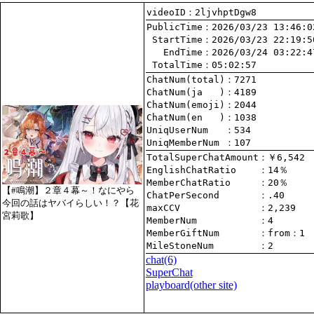
videoID：2ljvhptDgw8
PublicTime
 StartTime
   EndTime
 TotalTime
：05:02:57
ChatNum(total)
ChatNum(ja   )
ChatNum(emoji)
ChatNum(en   )
UniqUserNum   
：534
UniqMemberNum 
：107
TotalSuperChatAmount
EnglishChatRatio    
MemberChatRatio     
【#鳴潮】２章４幕～！なにやら
ChatPerSecond       
今回の話はヤバイらしい！？【花
maxCCV              
：2,239
宮莉歌】
MemberNum           
：4
MemberGiftNum       
：
from
：1
MileStoneNum        
：2
chat
(6)
SuperChat
playboard(other site)