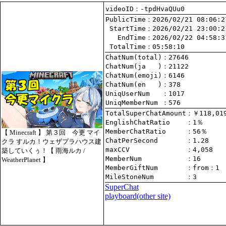
videoID：-tpdHvaQUu0
PublicTime
 StartTime
   EndTime
 TotalTime
：05:58:10
ChatNum(total)
ChatNum(ja   )
ChatNum(emoji)
ChatNum(en   )
UniqUserNum   
：1017
UniqMemberNum 
：576
TotalSuperChatAmount
EnglishChatRatio    
MemberChatRatio     
【 Minecraft 】 第３回 今更 マイ
ChatPerSecond       
クラ すルカ！ウェザプラハウス建
maxCCV              
：4,058
築していくぅ！【 雨海ルカ /
MemberNum           
：16
WeatherPlanet 】
MemberGiftNum       
：
from
：1
MileStoneNum        
：3
SuperChat
playboard(other site)